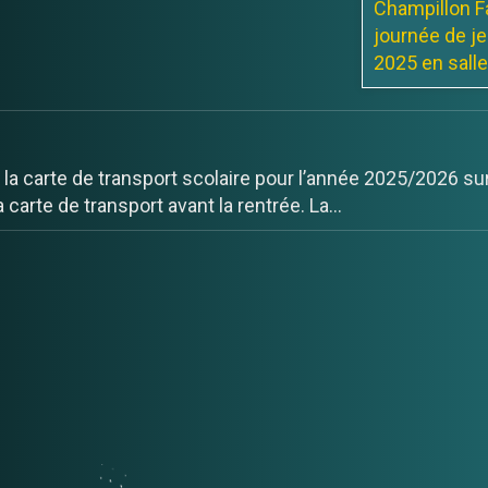
et gourmand 
Dimanche 
traditionn
ignements: 06 84 53 16 69
Proposé par l
Champillon Fa
journée de je
 la carte de transport scolaire pour l’année 2025/2026 sur
2025 en salle,
 carte de transport avant la rentrée. La...
ARBRES A CHAMPILLON