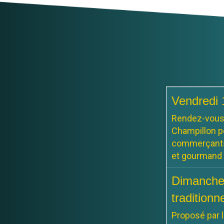
Marché à 
Salle des
Le marché se
19h00
Vendredi 
Rendez-vous l
Champillon po
commerçants 