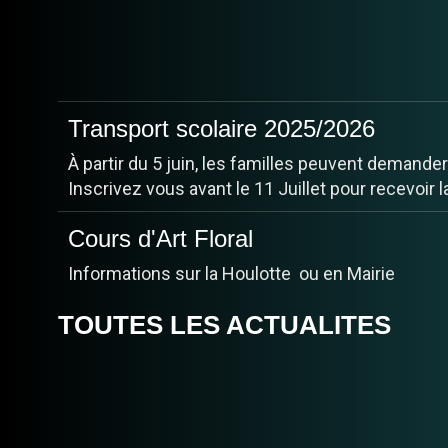
Club de Scrabble
Salle Claire-Vigne le jeudi de 14h à 16h. rense
Transport scolaire 2025/2026
À partir du 5 juin, les familles peuvent demander
Inscrivez vous avant le 11 Juillet pour recevoir la
TOUTES LES ACTUALITES
Cours d'Art Floral
Informations sur la Houlotte ou en Mairie
ARRETE DE PROTECTION DES 
CHAMPILLON en AFFICHE