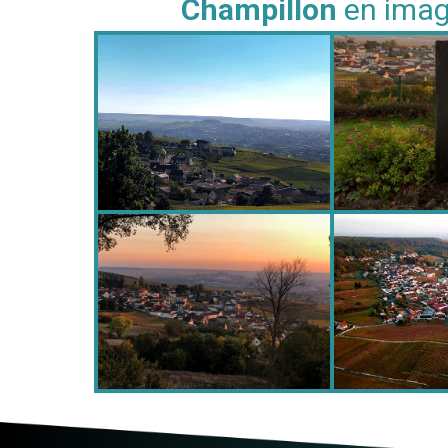
Champillon
en ima