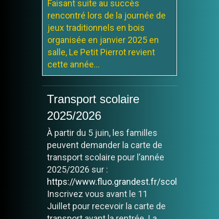
Faisant suite au succès
rencontré lors de la journée de
jeux traditionnels en bois
organisée en janvier 2025 en
salle, Le Petit Pierrot revient
cette année...
Marché à Champillon
Transport scolaire
sur le parking de la
2025/2026
Salle des Fêtes tous les
À partir du 5 juin, les familles
vendredis
peuvent demander la carte de
Le marché sera présent tous
transport scolaire pour l’année
les vendredis. de 17h00 à
2025/2026 sur :
19h00
https://www.fluo.grandest.fr/scolaire/
Inscrivez vous avant le 11
Juillet pour recevoir la carte de
transport avant la rentrée. La...