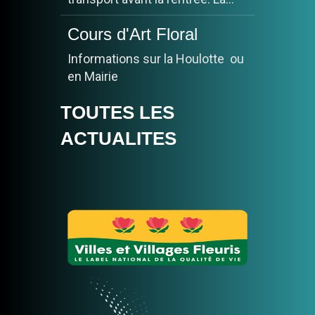
Cours d'Art Floral
Informations sur la Houlotte ou
en Mairie
TOUTES LES
ARRETE DE
PROTECTION DES
ACTUALITES
ARBRES A
CHAMPILLON
CHAMPILLON en
AFFICHE
Pour commander:
https://www.monafficheadoree.com/produit/
champillon/