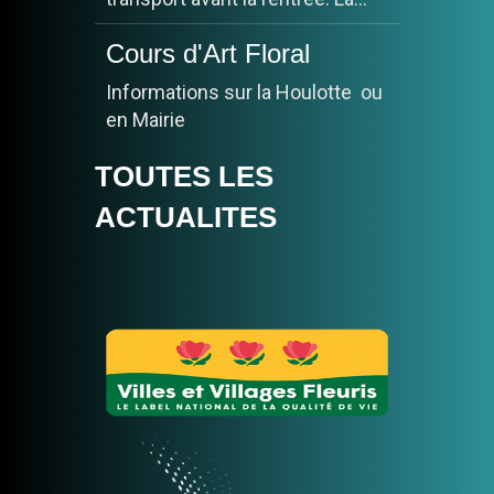
Cours d'Art Floral
Informations sur la Houlotte ou
en Mairie
TOUTES LES
ARRETE DE
PROTECTION DES
ACTUALITES
ARBRES A
CHAMPILLON
CHAMPILLON en
AFFICHE
Pour commander:
https://www.monafficheadoree.com/produit/
champillon/