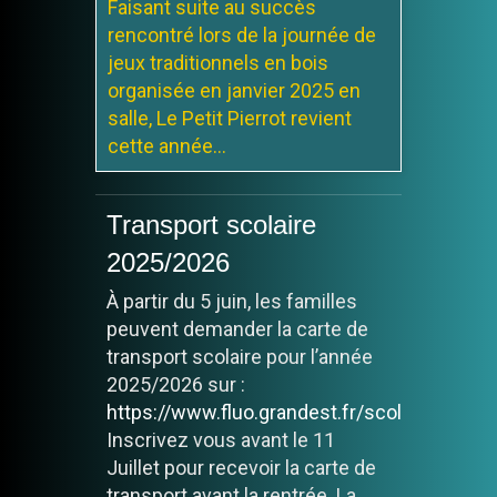
Faisant suite au succès
rencontré lors de la journée de
jeux traditionnels en bois
organisée en janvier 2025 en
salle, Le Petit Pierrot revient
cette année...
Marché à Champillon
Transport scolaire
sur le parking de la
2025/2026
Salle des Fêtes tous les
À partir du 5 juin, les familles
vendredis
peuvent demander la carte de
Le marché sera présent tous
transport scolaire pour l’année
les vendredis. de 17h00 à
2025/2026 sur :
19h00
https://www.fluo.grandest.fr/scolaire/
Inscrivez vous avant le 11
Juillet pour recevoir la carte de
transport avant la rentrée. La...