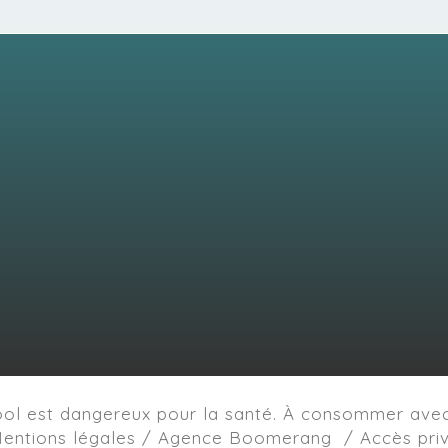
cool est dangereux pour la santé. À consommer ave
entions légales / Agence Boomerang /
Accès pri